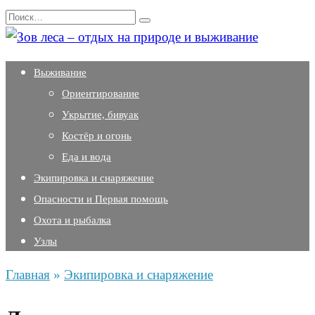
Перейти
Search
к
for:
содержанию
Выживание
Ориентирование
Укрытие, бивуак
Костёр и огонь
Еда и вода
Экипировка и снаряжение
Опасности и Первая помощь
Охота и рыбалка
Узлы
Главная
»
Экипировка и снаряжение